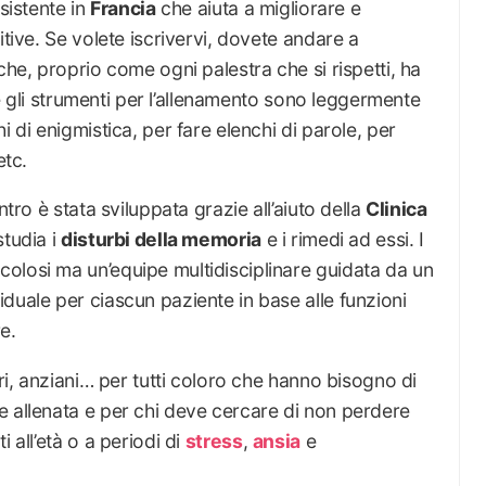
sistente in
Francia
che aiuta a migliorare e
itive. Se volete iscrivervi, dovete andare a
he, proprio come ogni palestra che si rispetti, ha
à e gli strumenti per l’allenamento sono leggermente
i di enigmistica, per fare elenchi di parole, per
etc.
ntro è stata sviluppata grazie all’aiuto della
Clinica
studia i
disturbi della memoria
e i rimedi ad essi. I
olosi ma un’equipe multidisciplinare guidata da un
duale per ciascun paziente in base alle funzioni
e.
ori, anziani… per tutti coloro che hanno bisogno di
e allenata e per chi deve cercare di non perdere
 all’età o a periodi di
stress
,
ansia
e