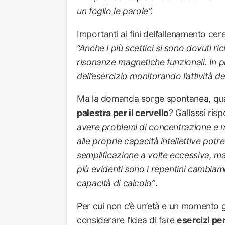
un foglio le parole
”.
Importanti ai fini dell’allenamento ce
“
Anche i più scettici si sono dovuti r
risonanze magnetiche funzionali. In pra
dell’esercizio monitorando l’attività 
Ma la domanda sorge spontanea, qual è
palestra per il cervello
? Gallassi ris
avere problemi di concentrazione e 
alle proprie capacità intellettive pot
semplificazione a volte eccessiva, ma
più evidenti sono i repentini cambiame
capacità di calcolo
”
.
Per cui non c’è un’età e un momento g
considerare l’idea di fare
esercizi per