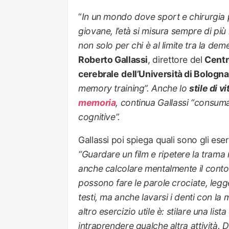
“
In un mondo dove sport e chirurgia p
giovane, l’età si misura sempre di più 
non solo per chi è al limite tra la dem
Roberto Gallassi
, direttore del
Centr
cerebrale
dell’Università di Bologna
memory training”
. Anche lo
stile di vi
memoria
, continua Gallassi
“consumar
cognitive
”.
Gallassi poi spiega quali sono gli eser
“Guardare
un film e ripetere la trama
anche calcolare mentalmente il conto t
possono fare le parole crociate, leggere
testi, ma anche lavarsi i denti con la 
altro esercizio utile è: stilare una lis
intraprendere qualche altra attività. D