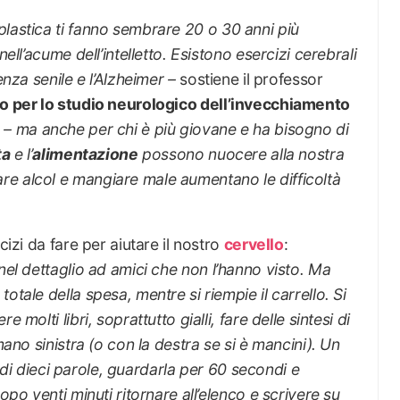
lastica ti fanno sembrare 20 o 30 anni più
nell’acume dell’intelletto. Esistono esercizi cerebrali
enza senile e l’Alzheimer
–
sostiene il professor
o per lo studio neurologico dell’invecchiamento
–
ma anche per chi è più giovane e ha bisogno di
ta
e l’
alimentazione
possono nuocere alla nostra
e alcol e mangiare male aumentano le difficoltà
cizi da fare per aiutare il nostro
cervello
:
 nel dettaglio ad amici che non l’hanno visto. Ma
otale della spesa, mentre si riempie il carrello. Si
 molti libri, soprattutto gialli, fare delle sintesi di
mano sinistra (o con la destra se si è mancini). Un
ta di dieci parole, guardarla per 60 secondi e
opo venti minuti ritornare all’elenco e scrivere su