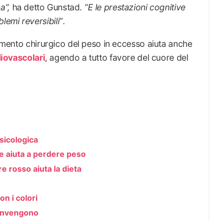
ma
”,
ha detto Gunstad
. “
E le prestazioni cognitive
emi reversibili
”
.
ttamento chirurgico del peso in eccesso aiuta anche
diovascolari
, agendo a tutto favore del cuore del
sicologica
ne aiuta a perdere peso
e rosso aiuta la dieta
n i colori
convengono