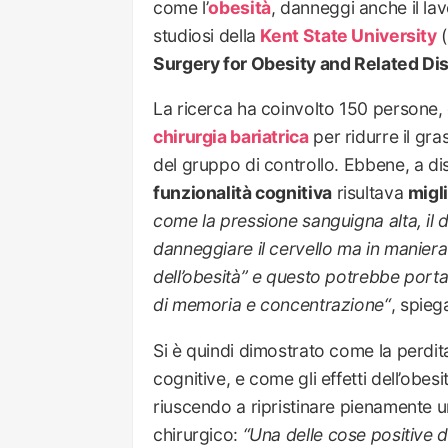
come l’
obesità
, danneggi anche il la
studiosi della
Kent State University
(
Surgery for Obesity and Related Di
La ricerca ha coinvolto 150 persone, 
chirurgia bariatrica
per ridurre il gr
del gruppo di controllo. Ebbene, a dis
funzionalità cognitiva
risultava
migl
come la pressione sanguigna alta, il
d
danneggiare il cervello ma in maniera 
dell’obesità” e questo potrebbe port
di memoria e concentrazione
“
, spie
Si è quindi dimostrato come la perdit
cognitive, e come gli effetti dell’obes
riuscendo a ripristinare pienamente u
chirurgico:
“
Una delle cose positive de