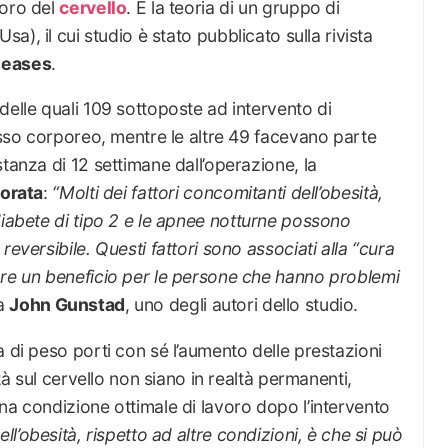
voro del
cervello
. È la teoria di un gruppo di
Usa), il cui studio è stato pubblicato sulla rivista
seases
.
delle quali 109 sottoposte ad intervento di
asso corporeo, mentre le altre 49 facevano parte
tanza di 12 settimane dall’operazione, la
iorata
:
“
Molti dei fattori concomitanti dell’obesità,
iabete di tipo 2
e le apnee notturne possono
reversibile. Questi fattori sono associati alla “cura
are un beneficio per le persone che hanno problemi
ga
John Gunstad
, uno degli autori dello studio.
a di peso porti con sé l’aumento delle prestazioni
ità sul cervello non siano in realtà permanenti,
na condizione ottimale di lavoro dopo l’intervento
ll’obesità, rispetto ad altre condizioni, è che si può