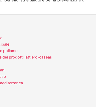
ra
cipale
e pollame
e dei prodotti lattiero-caseari
ari
sso
 mediterranea
2