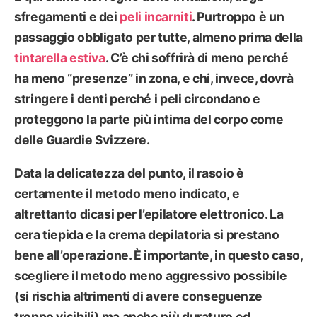
sfregamenti e dei
peli incarniti
. Purtroppo è un
passaggio obbligato per tutte, almeno prima della
tintarella estiva
. C’è chi soffrirà di meno perché
ha meno “presenze” in zona, e chi, invece, dovrà
stringere i denti perché i peli circondano e
proteggono la parte più intima del corpo come
delle Guardie Svizzere.
Data la delicatezza del punto,
il rasoio è
certamente il metodo meno indicato, e
altrettanto dicasi per l’epilatore elettronico
. La
cera tiepida
e la
crema depilatoria
si prestano
bene all’operazione. È importante, in questo caso,
scegliere il metodo meno aggressivo possibile
(si rischia altrimenti di avere conseguenze
troppo visibili) ma anche più duraturo ed