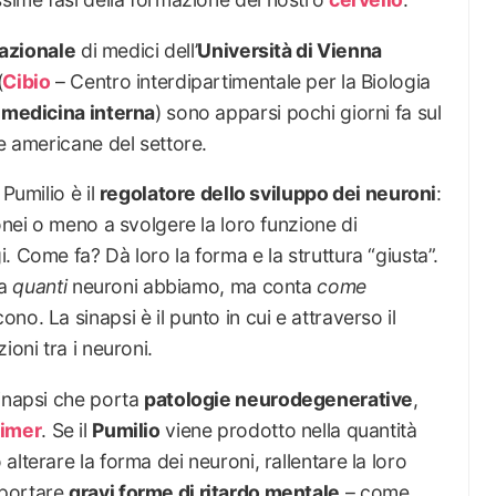
azionale
di medici dell’
Università di Vienna
(
Cibio
– Centro interdipartimentale per la Biologia
 medicina interna
) sono apparsi pochi giorni fa sul
te americane del settore.
Pumilio è il
regolatore dello sviluppo dei neuroni
:
onei o meno a svolgere la loro funzione di
. Come fa? Dà loro la forma e la struttura “giusta”.
ta
quanti
neuroni abbiamo, ma conta
come
no. La sinapsi è il punto in cui e attraverso il
ioni tra i neuroni.
sinapsi che porta
patologie neurodegenerative
,
imer
. Se il
Pumilio
viene prodotto nella quantità
lterare la forma dei neuroni, rallentare la loro
mportare
gravi forme di ritardo mentale
– come