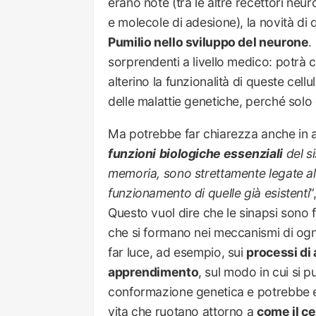
erano note (tra le altre recettori neu
e molecole di adesione), la novità di 
Pumilio nello sviluppo del neurone
.
sorprendenti a livello medico: potrà c
alterino la funzionalità di queste cel
delle malattie genetiche, perché solo
Ma potrebbe far chiarezza anche in alt
funzioni
biologiche essenziali
del s
memoria, sono strettamente legate all
funzionamento di quelle già esistenti
”
Questo vuol dire che le sinapsi sono 
che si formano nei meccanismi di ogni
far luce, ad esempio, sui
processi di
apprendimento
, sul modo in cui si p
conformazione genetica e potrebbe esse
vita che ruotano attorno a
come il ce