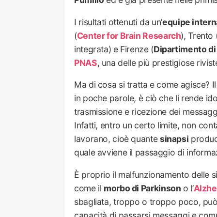
I risultati ottenuti da un’
equipe intern
(
Center for Brain Research
), Trento 
integrata) e Firenze (
Dipartimento di
PNAS
, una delle più prestigiose rivis
Ma di cosa si tratta e come agisce? Il 
in poche parole, è ciò che li rende id
trasmissione e ricezione dei messaggi
Infatti, entro un certo limite, non con
lavorano, cioè quante
sinapsi
produco
quale avviene il passaggio di informaz
È proprio il malfunzionamento delle 
come il
morbo di Parkinson
o l’
Alzhe
sbagliata, troppo o troppo poco, può a
capacità di passarsi messaggi e co