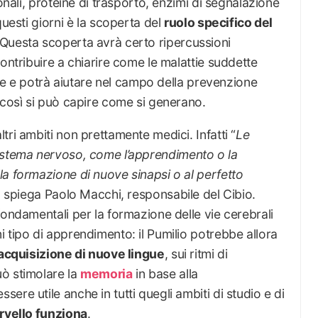
ronali, proteine di trasporto, enzimi di segnalazione
questi giorni è la scoperta del
ruolo specifico del
 Questa scoperta avrà certo ripercussioni
ontribuire a chiarire come le malattie suddette
lule e potrà aiutare nel campo della prevenzione
 così si può capire come si generano.
ri ambiti non prettamente medici. Infatti “
Le
istema nervoso, come l’apprendimento o la
a formazione di nuove sinapsi o al perfetto
, spiega Paolo Macchi, responsabile del Cibio.
fondamentali per la formazione delle vie cerebrali
 tipo di apprendimento: il Pumilio potrebbe allora
 acquisizione di nuove lingue
, sui ritmi di
uò stimolare la
memoria
in base alla
re utile anche in tutti quegli ambiti di studio e di
rvello funziona
.