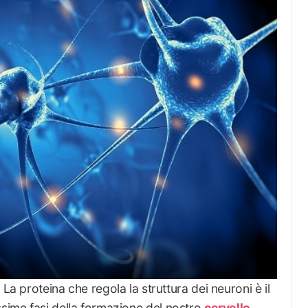
La proteina che regola la struttura dei neuroni è il
ssime fasi della formazione del nostro
cervello
.