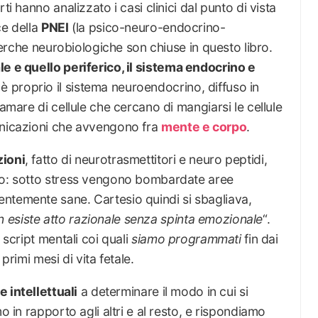
ti hanno analizzato i casi clinici dal punto di vista
ce della
PNEI
(la psico-neuro-endocrino-
icerche neurobiologiche son chiuse in questo libro.
le e quello periferico, il sistema endocrino e
 è proprio il sistema neuroendocrino, diffuso in
iamare di cellule che cercano di mangiarsi le cellule
unicazioni che avvengono fra
mente e corpo
.
ioni
, fatto di neurotrasmettitori e neuro peptidi,
olo: sotto stress vengono bombardate aree
ntemente sane. Cartesio quindi si sbagliava,
n esiste atto razionale senza spinta emozionale
“.
 script mentali coi quali
siamo programmati
fin dai
primi mesi di vita fetale.
 e intellettuali
a determinare il modo in cui si
o in rapporto agli altri e al resto, e rispondiamo