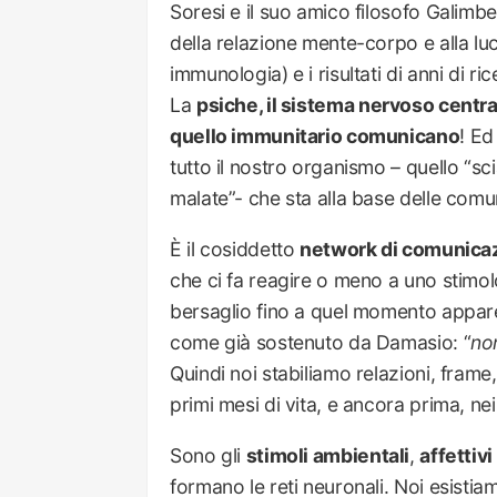
Soresi e il suo amico filosofo Galimber
della relazione mente-corpo e alla lu
immunologia) e i risultati di anni di r
La
psiche, il sistema nervoso centra
quello immunitario comunicano
! Ed
tutto il nostro organismo – quello “sc
malate”- che sta alla base delle com
È il cosiddetto
network di comunicaz
che ci fa reagire o meno a uno stim
bersaglio fino a quel momento appare
come già sostenuto da Damasio: “
no
Quindi noi stabiliamo relazioni, frame,
primi mesi di vita, e ancora prima, nei 
Sono gli
stimoli ambientali
,
affettivi
formano le reti neuronali. Noi esistiam