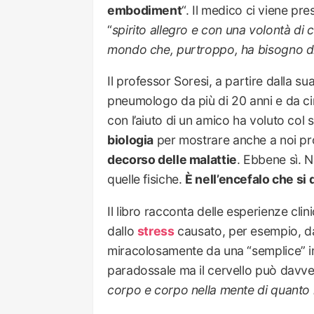
embodiment
“. Il medico ci viene pr
“
spirito allegro e con una volontà di 
mondo che, purtroppo, ha bisogno di 
Il professor Soresi, a partire dalla s
pneumologo da più di 20 anni e da cir
con l’aiuto di un amico ha voluto col s
biologia
per mostrare anche a noi p
decorso delle malattie
. Ebbene sì. 
quelle fisiche.
È nell’encefalo che si
Il libro racconta delle esperienze cli
dallo
stress
causato, per esempio, da 
miracolosamente da una “semplice” i
paradossale ma il cervello può davve
corpo e corpo nella mente di quant