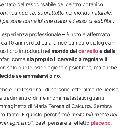
esentato dal responsabile del centro botanico:
continua ricerca, soprattutto nel mondo naturale,
persone come lui che diano ad esso credibilità
“.
ua esperienza professionale – è noto e affermato
ca 10 anni si dedica alla ricerca neurobiologica –
uo libro introdurci nel
mondo del
cervello
e della
rofani come
sia proprio il cervello a regolare il
Non solo quelle psicologiche e psichiche, ma anche
 decide se ammalarsi o no
.
niche e professionali di persone letteralmente uccise
tradimenti o di melanomi metastatici guariti
mmaginetta di Maria Teresa di Calcutta. Sembra
ro tanto. E questo perché “
c’è molta più mente nel
o immaginiamo
“. Basti pensare all’effetto
placebo
.