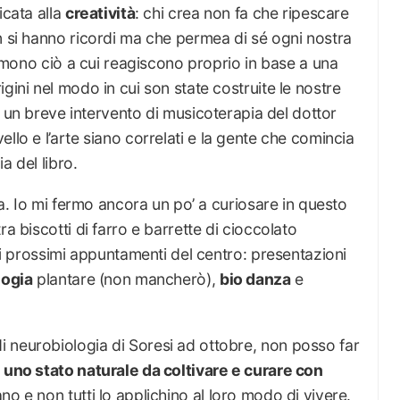
icata alla
creatività
: chi crea non fa che ripescare
n si hanno ricordi ma che permea di sé ogni nostra
primono ciò a cui reagiscono proprio in base a una
gini nel modo in cui son state costruite le nostre
 un breve intervento di musicoterapia del dottor
ello e l’arte siano correlati e la gente che comincia
a del libro.
afa. Io mi fermo ancora un po’ a curiosare in questo
a biscotti di farro e barrette di cioccolato
sui prossimi appuntamenti del centro: presentazioni
logia
plantare (non mancherò),
bio danza
e
 neurobiologia di Soresi ad ottobre, non posso far
è uno stato naturale da coltivare e curare con
ano e non tutti lo applichino al loro modo di vivere.