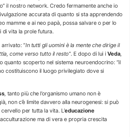
ito” il nostro network. Credo fermamente anche io
ivulgazione accurata di quanto si sta apprendendo
 neo mamme e ai neo papà, possa salvare o per lo
di vita la prole futura.
arrivato: “
In tutti gli uomini è la mente che dirige il
tia, come verso tutto il resto
“. E dopo di lui i
Veda
,
pato quanto scoperto nel sistema neuroendocrino: “il
 costituiscono il luogo privilegiato dove si
ss
, tanto più che l’organismo umano non è
ià, non c’è limite davvero alla neurogenesi: si può
rvello per tutta la vita. L’
educazione
acculturazione ma di vera e propria crescita