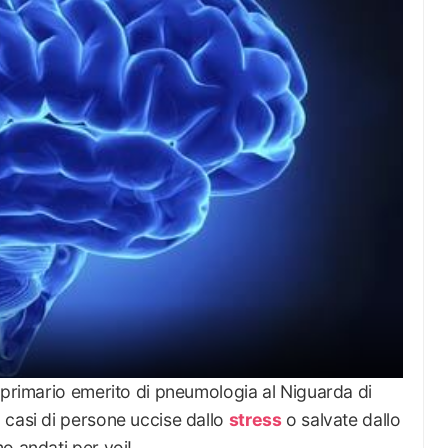
 primario emerito di pneumologia al Niguarda di
 casi di persone uccise dallo
stress
o salvate dallo
mo andati per voi!