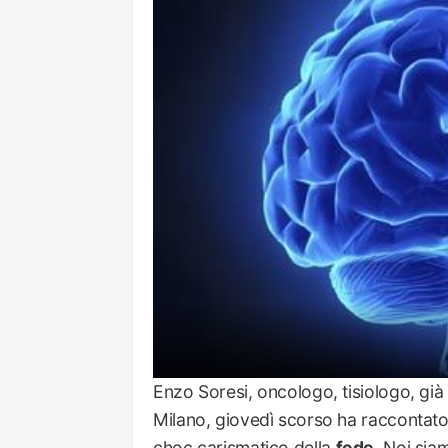
Enzo Soresi, oncologo, tisiologo, già
Milano, giovedì scorso ha raccontato
choc carismatico della
fede
. Noi sia