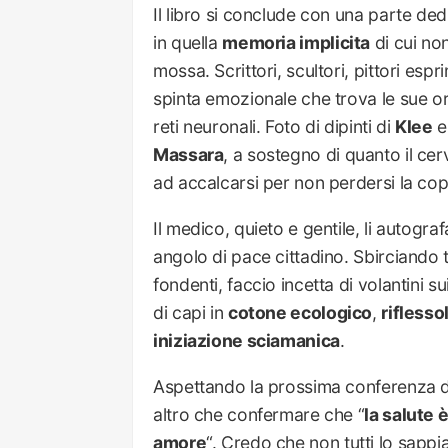
Il libro si conclude con una parte ded
in quella
memoria implicita
di cui no
mossa. Scrittori, scultori, pittori es
spinta emozionale che trova le sue ori
reti neuronali. Foto di dipinti di
Klee
e
Massara
, a sostegno di quanto il cerv
ad accalcarsi per non perdersi la copi
Il medico, quieto e gentile, li autogr
angolo di pace cittadino. Sbirciando tr
fondenti, faccio incetta di volantini 
di capi in
cotone ecologico
,
riflesso
iniziazione sciamanica
.
Aspettando la prossima conferenza di
altro che confermare che “
la salute 
amore
“. Credo che non tutti lo sappi