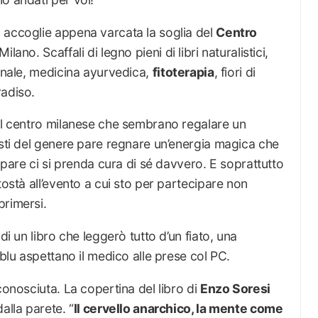
 accoglie appena varcata la soglia del
Centro
lano. Scaffali di legno pieni di libri naturalistici,
ionale, medicina ayurvedica,
fitoterapia
, fiori di
radiso.
dal centro milanese che sembrano regalare un
osti del genere pare regnare un’energia magica che
e pare ci si prenda cura di sé davvero. E soprattutto
tostà all’evento a cui sto per partecipare non
primersi.
di un libro che leggerò tutto d’un fiato, una
 blu aspettano il medico alle prese col PC.
conosciuta. La copertina del libro di
Enzo Soresi
alla parete. “
Il cervello anarchico, la mente come