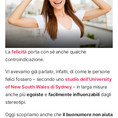
La
felicità
porta con sé anche qualche
controindicazione.
Vi avevamo già parlato, infatti, di come le persone
felici fossero – secondo uno
studio dell’University
of New South Wales di Sydney
– in larga misura
anche più
egoiste
e
facilmente influenzabili
dagli
stereotipi.
Oggi scopriamo anche che
il buonumore non aiuta