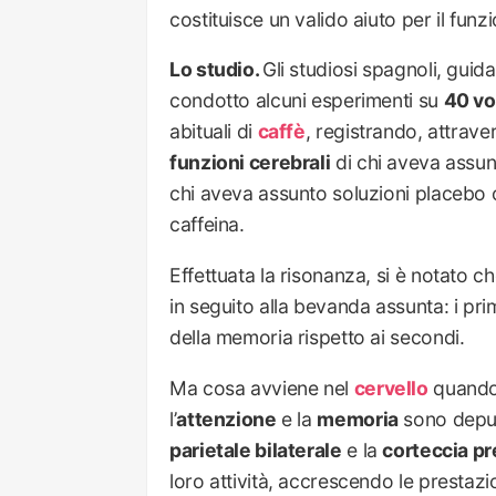
costituisce un valido aiuto per il fu
Lo studio.
Gli studiosi spagnoli, gui
condotto alcuni esperimenti su
40 vo
abituali di
caffè
, registrando, attrave
funzioni cerebrali
di chi aveva assun
chi aveva assunto soluzioni placebo o
caffeina.
Effettuata la risonanza, si è notato che
in seguito alla bevanda assunta: i pr
della memoria rispetto ai secondi.
Ma cosa avviene nel
cervello
quando 
l’
attenzione
e la
memoria
sono deputa
parietale bilaterale
e la
corteccia pr
loro attività, accrescendo le prestazio