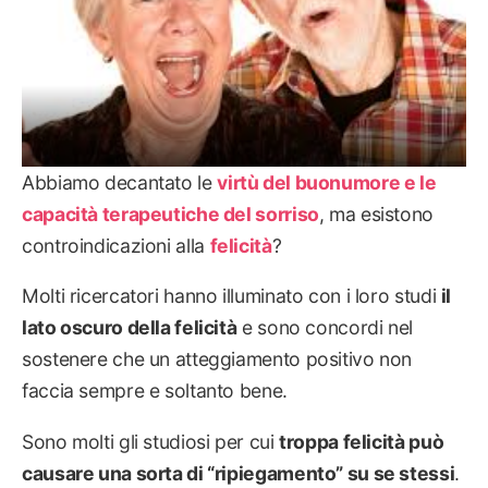
Abbiamo decantato le
virtù del buonumore e le
capacità terapeutiche del sorriso
, ma esistono
controindicazioni alla
felicità
?
Molti ricercatori hanno illuminato con i loro studi
il
lato oscuro della felicità
e sono concordi nel
sostenere che un atteggiamento positivo non
faccia sempre e soltanto bene.
Sono molti gli studiosi per cui
troppa felicità può
causare una sorta di “ripiegamento” su se stessi
.