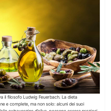
 il filosofo Ludwig Feuerbach. La dieta
ane e complete, ma non solo: alcuni dei suoi
olio extravergine d’oliva, possono essere preziosi