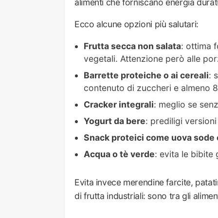
alimenti che forniscano energia durat
Ecco alcune opzioni più salutari:
Frutta secca non salata
: ottima 
vegetali. Attenzione però alle por
Barrette proteiche o ai cereali
: 
contenuto di zuccheri e almeno 8 
Cracker integrali
: meglio se senza
Yogurt da bere
: prediligi version
Snack proteici come uova sod
Acqua o tè verde
: evita le bibit
Evita invece merendine farcite, patati
di frutta industriali: sono tra gli alime