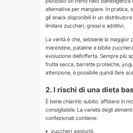
piuttosto un trend nato dall’esigenza 
alternative per mangiare. In pratica, s
gli snack disponibili in un distributor
limitare zuccheri, grassi e additivi.
La verità è che, sebbene la maggior pa
merendine, patatine e bibite zuccherate
evoluzione dell’offerta. Sempre più sp
frutta secca, barrette proteiche, yogu
attenzione, è possibile quindi fare scel
I rischi di una dieta ba
È bene chiarirlo subito: affidarsi in m
consigliabile. La varietà degli aliment
confezionati contiene:
zuccheri aggiunti,