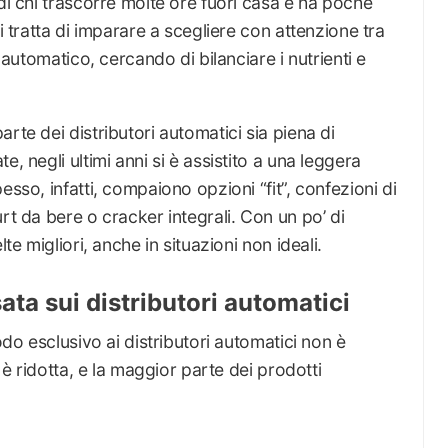
di chi trascorre molte ore fuori casa e ha poche
i tratta di imparare a scegliere con attenzione tra
e automatico, cercando di bilanciare i nutrienti e
rte dei distributori automatici sia piena di
, negli ultimi anni si è assistito a una leggera
esso, infatti, compaiono opzioni “fit”, confezioni di
rt da bere o cracker integrali. Con un po’ di
te migliori, anche in situazioni non ideali.
sata sui distributori automatici
odo esclusivo ai distributori automatici non è
i è ridotta, e la maggior parte dei prodotti