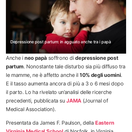
Depressione post partum: in agguato anche tra i papà
Anche i
neo papà
soffrono di
depressione post
partum
. Nonostante tale disturbo sia più diffuso tra
le mamme, ne è affetto anche il
10% degli uomini
.
E il tasso aumenta ancora di più a 3 o 6 mesi dopo
il parto. Lo ha rivelato un’analisi delle ricerche
precedenti, pubblicata su
JAMA
(Journal of
Medical Association).
Presentata da James F. Paulson, della
Eastern
Virginia Medical School
di Norfolk, in Virginia,