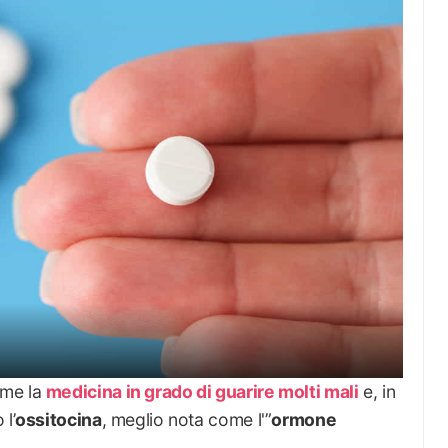
ome la
medicina in grado di guarire molti mali
e, in
l’
ossitocina
, meglio nota come l'”
ormone