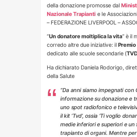
della donazione promosse dal
Minist
Nazionale Trapianti
e le Associazio
– FEDERAZIONE LIVERPOOL – ASSO
“
Un donatore moltiplica la vita
” è il
corredo altre due iniziative: il
Premio 
dedicato alle scuole secondarie (
TVD
Ha dichiarato Daniela Rodorigo, dire
della Salute
“Da anni siamo impegnati con C
informazione su donazione e tra
uno spot radiofonico e televisivo
il kit ‘Tvd’, ossia ‘Ti voglio do
medie inferiori e superiori e u
trapianto di organi. Mentre per i