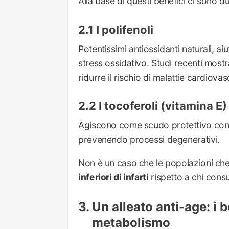
Alla base di questi benefici ci sono d
I polifenoli
Potentissimi antiossidanti naturali, ai
stress ossidativo. Studi recenti mostra
ridurre il rischio di malattie cardiovasc
I tocoferoli (vitamina E)
Agiscono come scudo protettivo contr
prevenendo processi degenerativi.
Non è un caso che le popolazioni ch
inferiori di infarti
rispetto a chi consu
Un alleato anti-age: i b
metabolismo