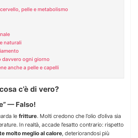
r cervello, pelle e metabolismo
inale
e naturali
hiamento
lo davvero ogni giorno
ene anche a pelle e capelli
: cosa c’è di vero?
e” — Falso!
uarda le
fritture
. Molti credono che l’olio d’oliva sia
ature. In realtà, accade l’esatto contrario: rispetto
te molto meglio al calore
, deteriorandosi più