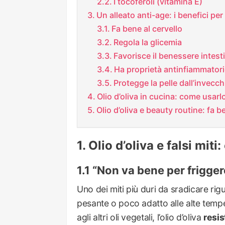
I tocoferoli (vitamina E)
Un alleato anti-age: i benefici pe
Fa bene al cervello
Regola la glicemia
Favorisce il benessere intest
Ha proprietà antinfiammatori
Protegge la pelle dall’invecc
Olio d’oliva in cucina: come usar
Olio d’oliva e beauty routine: fa b
Olio d’oliva e falsi miti
“Non va bene per frigger
Uno dei miti più duri da sradicare rig
pesante o poco adatto alle alte temper
agli altri oli vegetali, l’olio d’oliva
resis