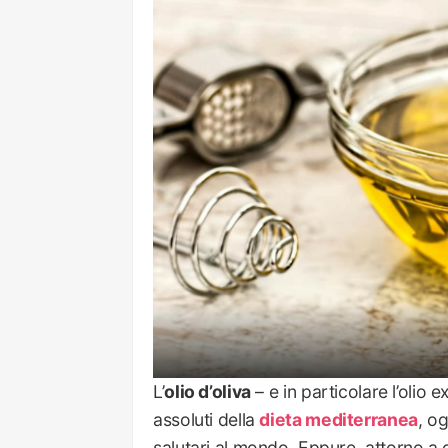
L’
olio d’oliva
– e in particolare l’olio e
assoluti della
dieta mediterranea
, o
salutari al mondo. Eppure, attorno a