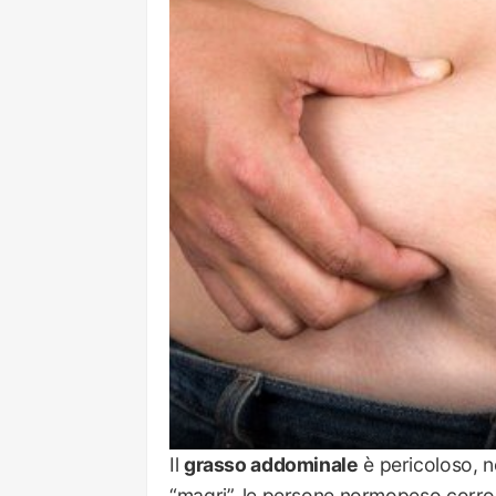
Il
grasso addominale
è pericoloso, n
“magri”, le persone normopeso corron