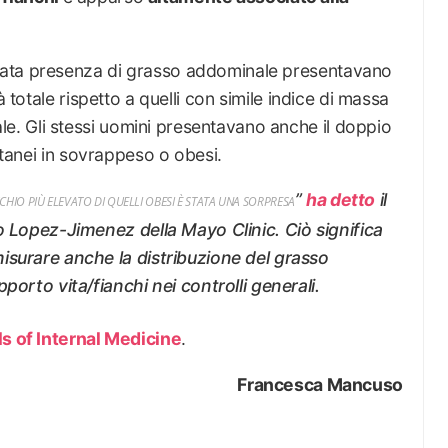
vata presenza di grasso addominale presentavano
à totale rispetto a quelli con simile indice di massa
. Gli stessi uomini presentavano anche il doppio
oetanei in sovrappeso o obesi.
”
ha detto
il
CHIO PIÙ ELEVATO DI QUELLI OBESI È STATA UNA SORPRESA
o Lopez-Jimenez della Mayo Clinic. Ciò significa
isurare anche la distribuzione del grasso
porto vita/fianchi nei controlli generali.
s of Internal Medicine
.
Francesca Mancuso