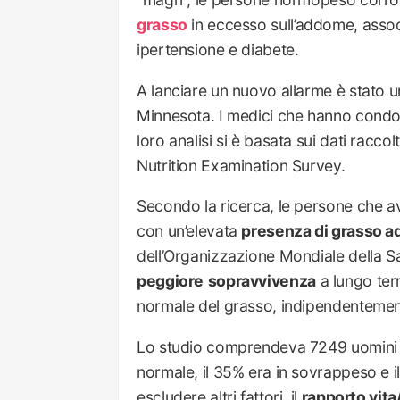
grasso
in eccesso sull’addome, associ
ipertensione e diabete.
A lanciare un nuovo allarme è stato 
Minnesota. I medici che hanno condotto
loro analisi si è basata sui dati raccol
Nutrition Examination Survey.
Secondo la ricerca, le persone che 
con un’elevata
presenza di grasso 
dell’Organizzazione Mondiale della Sa
peggiore
sopravvivenza
a lungo term
normale del grasso, indipendentement
Lo studio comprendeva 7249 uomini e
normale, il 35% era in sovrappeso e 
escludere altri fattori, il
rapporto vita