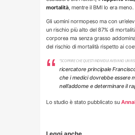
mortalità
, mentre il BMI lo era meno.
Gli uomini normopeso ma con un’ele
un rischio più alto del 87% di mortalit
corporea ma senza grasso addominale
del rischio di mortalità rispetto ai c
“SCOPRIRE CHE QUESTI INDIVIDUI AVEVANO UN RIS
ricercatore principale Francisc
che i medici dovrebbe essere m
nell’addome e determinare il rap
Lo studio è stato pubblicato su
Annal
Leggi anche