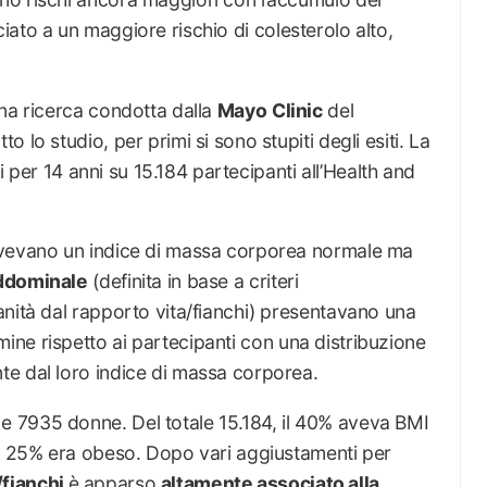
ato a un maggiore rischio di colesterolo alto,
una ricerca condotta dalla
Mayo
Clinic
del
 lo studio, per primi si sono stupiti degli esiti. La
ti per 14 anni su 15.184 partecipanti all’Health and
avevano un indice di massa corporea normale ma
addominale
(definita in base a criteri
nità dal rapporto vita/fianchi) presentavano una
ine rispetto ai partecipanti con una distribuzione
e dal loro indice di massa corporea.
 7935 donne. Del totale 15.184, il 40% aveva BMI
il 25% era obeso. Dopo vari aggiustamenti per
/fianchi
è apparso
altamente associato alla