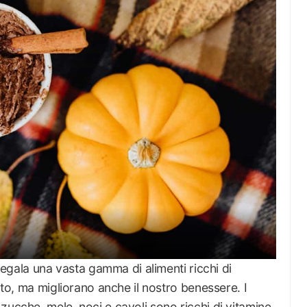
 regala una vasta gamma di alimenti ricchi di
lato, ma migliorano anche il nostro benessere. I
zucche, mele, noci e cavoli sono ricchi di vitamine,