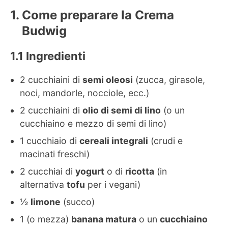
Come preparare la Crema
Budwig
Ingredienti
2 cucchiaini di
semi oleosi
(zucca, girasole,
noci, mandorle, nocciole, ecc.)
2 cucchiaini di
olio di semi di lino
(o un
cucchiaino e mezzo di semi di lino)
1 cucchiaio di
cereali integrali
(crudi e
macinati freschi)
2 cucchiai di
yogurt
o di
ricotta
(in
alternativa
tofu
per i vegani)
½
limone
(succo)
1 (o mezza)
banana matura
o un
cucchiaino