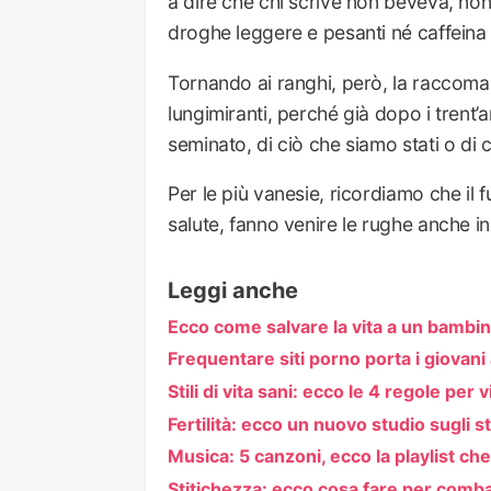
a dire che chi scrive non beveva, n
droghe leggere e pesanti né caffeina
Tornando ai ranghi, però, la raccomand
lungimiranti, perché già dopo i trent’a
seminato, di ciò che siamo stati o di 
Per le più vanesie, ricordiamo che il 
salute, fanno venire le rughe anche 
Leggi anche
Ecco come salvare la vita a un bambin
Frequentare siti porno porta i giovani
Stili di vita sani: ecco le 4 regole per 
Fertilità: ecco un nuovo studio sugli stil
Musica: 5 canzoni, ecco la playlist che
Stitichezza: ecco cosa fare per comba