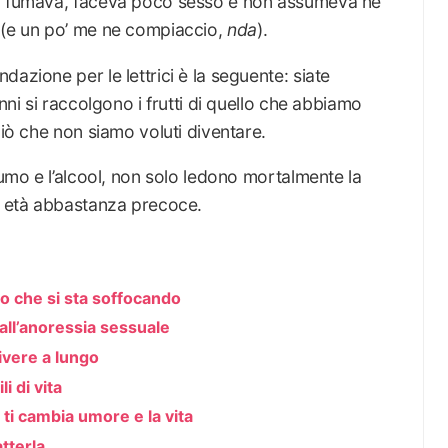
on fumava, faceva poco sesso e non assumeva né
 (e un po’ me ne compiaccio,
nda
).
azione per le lettrici è la seguente: siate
nni si raccolgono i frutti di quello che abbiamo
ciò che non siamo voluti diventare.
fumo e l’alcool, non solo ledono mortalmente la
in età abbastanza precoce.
o che si sta soffocando
 all’anoressia sessuale
vivere a lungo
i di vita
 ti cambia umore e la vita
tterla