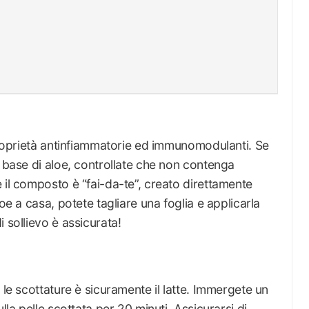
 proprietà antinfiammatorie ed immunomodulanti. Se
a base di aloe, controllate che non contenga
 il composto è “fai-da-te”, creato direttamente
oe a casa, potete tagliare una foglia e applicarla
 sollievo è assicurata!
 le scottature è sicuramente il latte. Immergete un
lla pelle scottata per 20 minuti. Assicurarsi di