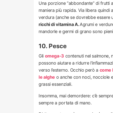
Una porzione “abbondante” di frutti an
maniera più rapida. Via libera quindi a
verdura (anche se dovrebbe essere u
ricchi di vitamina A.
Agrumi e verdure
mandorle e germi di grano sono pieni 
Pesce
Gli
omega-3
contenuti nel salmone, ne
possono aiutare a ridurre l’infiammazi
verso l’esterno. Occhio però a
come l
le alghe
o anche con noci, nocciole e se
grassi essenziali.
Insomma, mai demordere: c’è sempre u
sempre a portata di mano.