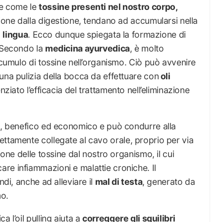
ne come le
tossine presenti nel nostro corpo,
zione dalla digestione, tendano ad accumularsi nella
a
lingua
. Ecco dunque spiegata la formazione di
. Secondo la
medicina ayurvedica
, è molto
ccumulo di tossine nell’organismo. Ciò può avvenire
una pulizia della bocca da effettuare con
oli
enziato l’efficacia del trattamento nell’eliminazione
le, benefico ed economico e può condurre alla
ettamente collegate al cavo orale, proprio per via
ione delle tossine dal nostro organismo, il cui
re infiammazioni e malattie croniche. Il
ndi, anche ad alleviare il
mal di testa
, generato da
mo.
 l’oil pulling aiuta a
correggere gli squilibri