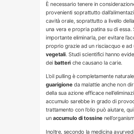
È necessario tenere in considerazio
provenienti soprattutto dall’alimenta
cavità orale, soprattutto a livello dell
una vera e propria patina su di essa
importante eliminarla, per evitare l’a
proprio grazie ad un risciacquo e ad 
vegetali
. Studi scientifici hanno evid
dei
batteri
che causano la carie.
L’oil pulling è completamente natura
guarigione
da malattie anche non dir
della sua azione efficace nell’eliminaz
accumulo sarebbe in grado di provoca
trattamento con l’olio può aiutare, qui
un
accumulo di tossine
nell’organis
Inoltre, secondo la medicina ayurvedica