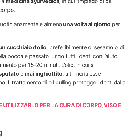
lla
medicina ayurvedica
, in cui l’impiego di oli
 corpo.
 quotidianamente e almeno
una volta al giorno
per
un cucchiaio d’olio
, preferibilmente di sesamo o di
a bocca e passato lungo tutti i denti con l’aiuto
mento per 15-20 minuti. L’olio, in cui si
sputato
e
mai inghiottito
, altrimenti esse
o. Il trattamento di oil pulling protegge i denti dalla
 UTILIZZARLO PER LA CURA DI CORPO, VISO E
g