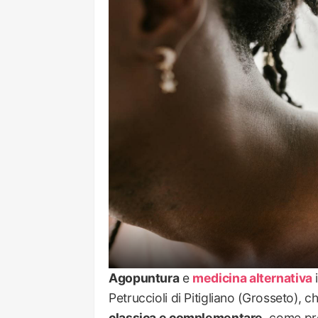
Agopuntura
e
medicina alternativa
i
Petruccioli di Pitigliano (Grosseto), 
classica e complementare
, come pr