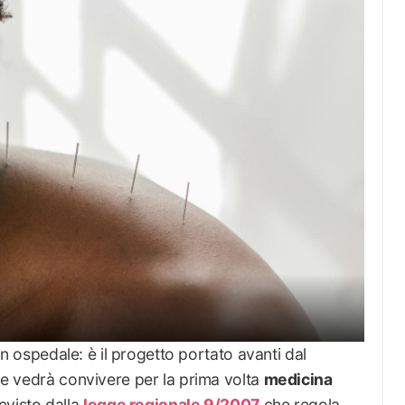
n ospedale: è il progetto portato avanti dal
che vedrà convivere per la prima volta
medicina
evisto dalla
legge regionale 9/2007
che regola