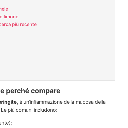
mele
 o limone
icerca più recente
a e perché compare
aringite
, è un’infiammazione della mucosa della
Le più comuni includono:
ente);