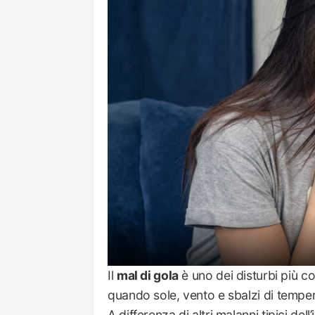
Il
mal di gola
è uno dei disturbi più c
quando sole, vento e sbalzi di tempe
A differenza di altri malanni tipici de