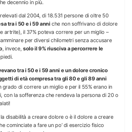
he decennio in più.
prelevati dal 2004, di 18.531 persone di oltre 50
a tra i 50 e i 59 anni
che non soffrivano di dolore
 artrite), il 37% poteva correre per un miglio –
i camminare per diversi chilometri senza accusare
o
, invece,
solo il 9% riusciva a percorrere le
piedi.
vevano tra i 50 e i 59 anni e un dolore cronico
getti di età compresa tra gli 80 e gli 89 anni
 in grado di correre un miglio e per il 55% erano in
i, con la sofferenza che rendeva la persona di 20 o
lati!
 la disabilità a creare dolore o è il dolore a creare
che cominciate a fare un po’ di esercizio fisico