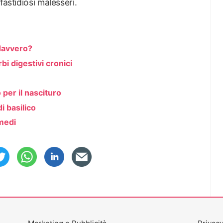
fastidiosi malesseri.
 davvero?
bi digestivi cronici
per il nascituro
di basilico
imedi