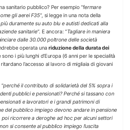
a sanitario pubblico? Per esempio “f
ermare
come gli aerei F35
“, si legge in una nota della
 più duramente su auto blu e autisti dedicati alla
aziende sanitarie
“. E ancora: “
Tagliare in maniera
ominciare dalle 30.000 poltrone delle società
 andrebbe operata una
riduzione della durata dei
sono i più lunghi d’Europa (6 anni per le specialità
ritardano l’accesso al lavoro di migliaia di giovani
 “
perché il contributo di solidarietà del 5% sopra i
denti pubblici e pensionati? Perché si tassano con
pensionati e lavoratori e i grandi patrimoni di
ne del pubblico impiego devono andare in pensione
 poi ricorrere a deroghe ad hoc per alcuni settori
on si consente al pubblico impiego l’uscita