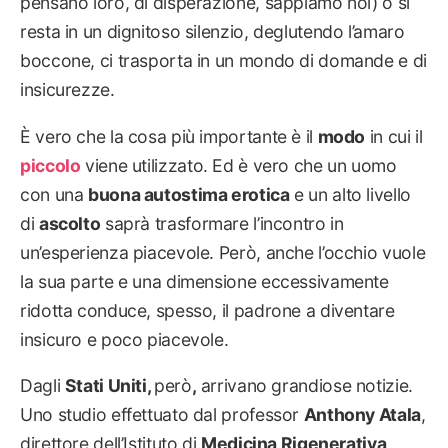
pensano loro, di disperazione, sappiamo noi) o si
resta in un dignitoso silenzio, deglutendo l’amaro
boccone, ci trasporta in un mondo di domande e di
insicurezze.
È vero che la cosa più importante è il
modo
in cui il
piccolo
viene utilizzato. Ed è vero che un uomo
con una
buona autostima erotica
e un alto livello
di
ascolto
saprà trasformare l’incontro in
un’esperienza piacevole. Però, anche l’occhio vuole
la sua parte e una dimensione eccessivamente
ridotta conduce, spesso, il padrone a diventare
insicuro e poco piacevole.
Dagli
Stati Uniti,
però
,
arrivano grandiose notizie.
Uno studio effettuato dal professor
Anthony Atala
,
direttore dell’Istituto di
Medicina Rigenerativa