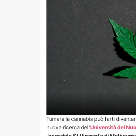
Fumare la cannabis può farti diventa
nuova ricerca dell’
Università del Nu
l’
ospedale St Vincent’s di Melbourn