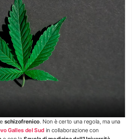
re
schizofrenico
. Non è certo una regola, ma una
ovo Galles del Sud
in collaborazione con
e
e con la
Scuola di medicina dell’Università