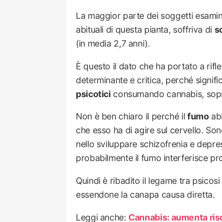
La maggior parte dei soggetti esamin
abituali di questa pianta, soffriva di
s
(in media 2,7 anni).
È questo il dato che ha portato a rifle
determinante e critica, perché signifi
psicotici
consumando cannabis, soprat
Non è ben chiaro il perché il
fumo
abb
che esso ha di agire sul cervello. So
nello sviluppare schizofrenia e depre
probabilmente il fumo interferisce pr
Quindi è ribadito il legame tra psicos
essendone la canapa causa diretta.
Leggi anche:
Cannabis: aumenta risc