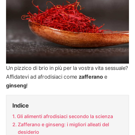
Un pizzico di brio in più per la vostra vita sessuale?
Affidatevi ad afrodisiaci come
zafferano
e
ginseng
!
Indice
Gli alimenti afrodisiaci secondo la scienza
Zafferano e ginseng: i migliori alleati del
desiderio