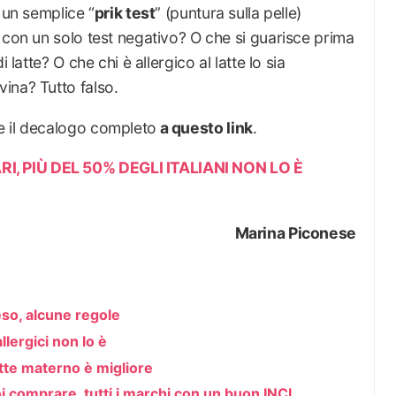
 un semplice “
prik test
” (puntura sulla pelle)
 con un solo test negativo? O che si guarisce prima
 latte? O che chi è allergico al latte lo sia
ina? Tutto falso.
e il decalogo completo
a questo link
.
I, PIÙ DEL 50% DEGLI ITALIANI NON LO È
Marina Piconese
peso, alcune regole
llergici non lo è
latte materno è migliore
oi comprare, tutti i marchi con un buon INCI