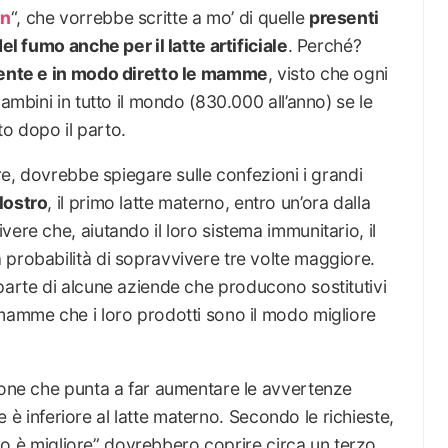
en
“, che vorrebbe scritte a mo’ di quelle
presenti
del fumo anche per il latte artificiale
. Perché?
ente e in modo diretto le mamme
, visto che ogni
bambini in tutto il mondo (830.000 all’anno) se le
o dopo il parto.
ere, dovrebbe spiegare sulle confezioni i grandi
lostro
, il primo latte materno, entro un’ora dalla
ere che, aiutando il loro sistema immunitario, il
 probabilità di sopravvivere tre volte maggiore.
arte di alcune aziende che producono sostitutivi
 mamme che i loro prodotti sono il modo migliore
zione che punta a far aumentare le avvertenze
ere è inferiore al latte materno. Secondo le richieste,
seno è migliore” dovrebbero coprire circa un terzo