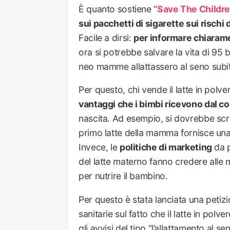
È quanto sostiene “
Save The Childr
sui pacchetti di sigarette sui rischi 
Facile a dirsi:
per informare chiaram
ora si potrebbe salvare la vita di 95 
neo mamme allattassero al seno subit
Per questo, chi vende il latte in polv
vantaggi che i bimbi ricevono dal co
nascita. Ad esempio, si dovrebbe scriv
primo latte della mamma fornisce una
Invece, le
politiche di marketing
da p
del latte materno fanno credere alle
per nutrire il bambino.
Per questo è stata lanciata una peti
sanitarie sul fatto che il latte in polv
gli avvisi del tipo “l’allattamento al 