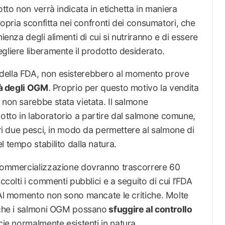
otto non verrà indicata in etichetta in maniera
propria sconfitta nei confronti dei consumatori, che
ienza degli alimenti di cui si nutriranno e di essere
gliere liberamente il prodotto desiderato.
della FDA, non esisterebbero al momento prove
tà degli OGM
. Proprio per questo motivo la vendita
 non sarebbe stata vietata. Il salmone
tto in laboratorio a partire dal salmone comune,
tri due pesci, in modo da permettere al salmone di
 tempo stabilito dalla natura.
 commercializzazione dovranno trascorrere 60
ccolti i commenti pubblici e a seguito di cui l’FDA
. Al momento non sono mancate le critiche. Molte
à che i salmoni OGM possano
sfuggire al controllo
ie normalmente esistenti in natura.