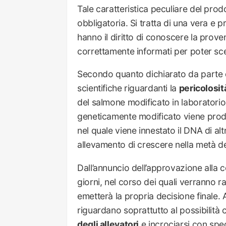
Tale caratteristica peculiare del prod
obbligatoria. Si tratta di una vera e 
hanno il diritto di conoscere la proven
correttamente informati per poter sce
Secondo quanto dichiarato da parte 
scientifiche riguardanti la
pericolosi
del salmone modificato in laboratorio
geneticamente modificato viene prodo
nel quale viene innestato il DNA di al
allevamento di crescere nella metà del
Dall’annuncio dell’approvazione alla
giorni, nel corso dei quali verranno ra
emetterà la propria decisione finale
riguardano soprattutto al possibilit
degli allevatori
e incrociarsi con spec