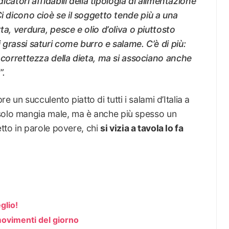
dicatori affidabili della tipologia di alimentazione
i dicono cioè se il soggetto tende più a una
ta, verdura, pesce e olio d’oliva o piuttosto
 grassi saturi come burro e salame. C’è di più:
a correttezza della dieta, ma si associano anche
i
”.
 un succulento piatto di tutti i salami d’Italia a
 solo mangia male, ma è anche più spesso un
tto in parole povere, chi
si vizia a tavola lo fa
glio!
movimenti del giorno