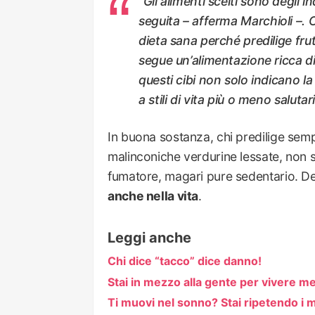
“
Gli alimenti scelti sono degli in
seguita
– afferma Marchioli –.
C
dieta sana perché predilige frut
segue un’alimentazione ricca di
questi cibi non solo indicano l
a stili di vita più o meno salutar
In buona sostanza, chi predilige sempre
malinconiche verdurine lessate, non
fumatore, magari pure sedentario. De
anche nella vita
.
Leggi anche
Chi dice “tacco” dice danno!
Stai in mezzo alla gente per vivere me
Ti muovi nel sonno? Stai ripetendo i 