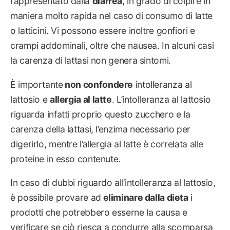
rappresentato dalla
diarrea
, in grado di colpire in
maniera molto rapida nel caso di consumo di latte
o latticini. Vi possono essere inoltre gonfiori e
crampi addominali, oltre che nausea. In alcuni casi
la carenza di lattasi non genera sintomi.
È importante
non confondere
intolleranza al
lattosio e
allergia al latte
. L’intolleranza al lattosio
riguarda infatti proprio questo zucchero e la
carenza della lattasi, l’enzima necessario per
digerirlo, mentre l’allergia al latte è correlata alle
proteine in esso contenute.
In caso di dubbi riguardo all’intolleranza al lattosio,
è possibile provare ad
eliminare dalla dieta
i
prodotti che potrebbero esserne la causa e
verificare se ciò riesca a condurre alla scomparsa