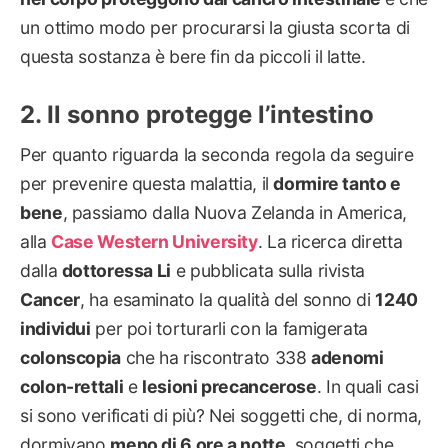
un ottimo modo per procurarsi la giusta scorta di
questa sostanza è bere fin da piccoli il latte.
Il sonno protegge l’intestino
Per quanto riguarda la seconda regola da seguire
per prevenire questa malattia, il
dormire tanto e
bene
, passiamo dalla Nuova Zelanda in America,
alla
Case Western University
. La ricerca diretta
dalla
dottoressa Li
e pubblicata sulla rivista
Cancer
, ha esaminato la qualità del sonno di
1240
individui
per poi torturarli con la famigerata
colonscopia
che ha riscontrato 338
adenomi
colon-rettali
e
lesioni precancerose
. In quali casi
si sono verificati di più? Nei soggetti che, di norma,
dormivano
meno di 6 ore a notte
, soggetti che