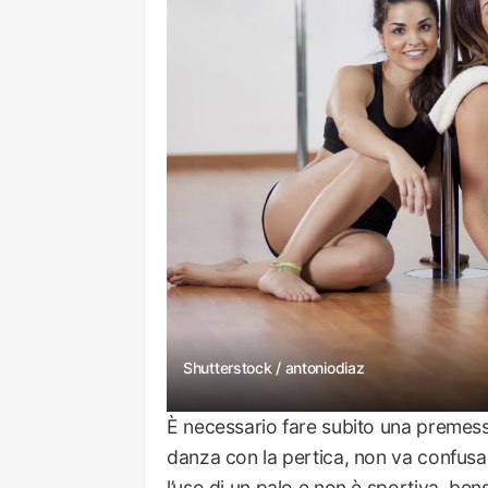
Shutterstock / antoniodiaz 
È necessario fare subito una premessa
danza con la pertica, non va confusa 
l’uso di un palo e non è sportiva, bensì