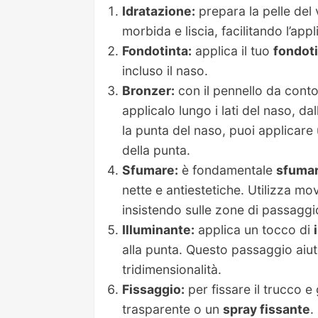
Idratazione:
prepara la pelle del
morbida e liscia, facilitando l’app
Fondotinta:
applica il tuo
fondot
incluso il naso.
Bronzer:
con il pennello da conto
applicalo lungo i lati del naso, da
la punta del naso, puoi applicare 
della punta.
Sfumare:
è fondamentale
sfuma
nette e antiestetiche. Utilizza mov
insistendo sulle zone di passaggio
Illuminante:
applica un tocco di
alla punta. Questo passaggio aiut
tridimensionalità.
Fissaggio:
per fissare il trucco e
trasparente o un
spray fissante
.