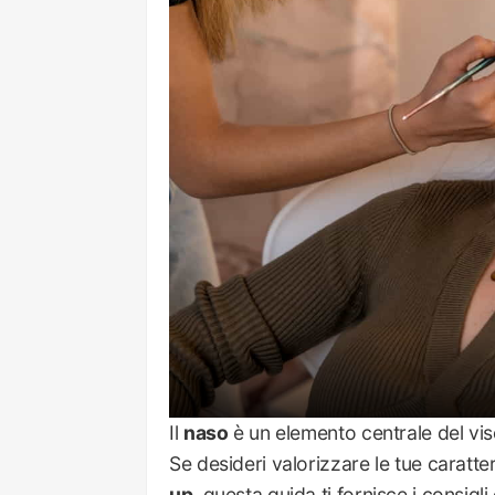
Il
naso
è un elemento centrale del viso
Se desideri valorizzare le tue caratte
up
, questa guida ti fornisce i consigl