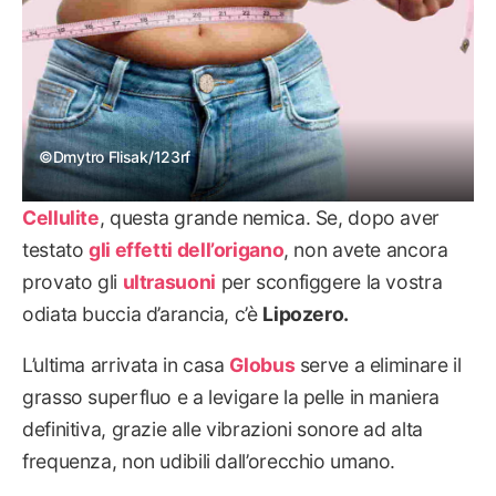
©Dmytro Flisak/123rf
Cellulite
, questa grande nemica. Se, dopo aver
testato
gli effetti dell’origano
, non avete ancora
provato gli
ultrasuoni
per sconfiggere la vostra
odiata buccia d’arancia, c’è
Lipozero.
L’ultima arrivata in casa
Globus
serve a eliminare il
grasso superfluo e a levigare la pelle in maniera
definitiva, grazie alle vibrazioni sonore ad alta
frequenza, non udibili dall’orecchio umano.