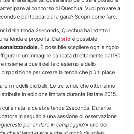
 partecipare al concorso di Quechua. Vuoi provare a
econds e partecipare alla gara? Scopri come fare.
anni della tenda 2seconds, Quechua ha indetto il
una tenda e proporla. Dal
sito
è possibile
sonalizzandole
. È possibile scegliere ogni singolo
raffigurare un’immagine caricata direttamente dal PC
re insieme a quelli del telo esterno e dello
 disposizione per creare la tenda che più ti piace.
are i modelli più belli. Le tre tende che otterranno
tribuite in edizione limitata durante l’estate 2015.
da cui è nata la celebre tenda 2seconds. Durante
laudatore in seguito a una sessione di osservazione
gnereste per andare in campeggio?»
uno dei
 che si lanci in aria e che si monti da sola!
».