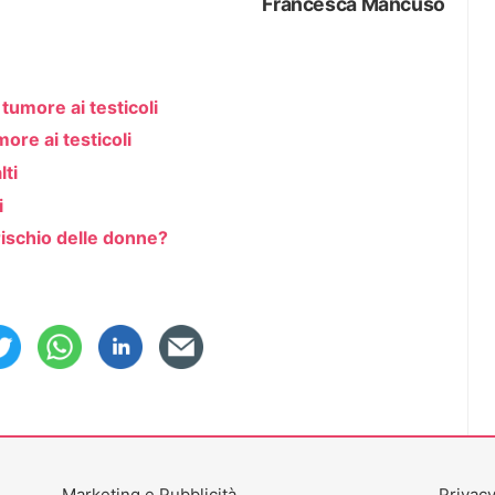
Francesca Mancuso
 tumore ai testicoli
more ai testicoli
lti
i
rischio delle donne?
Marketing e Pubblicità
Privacy