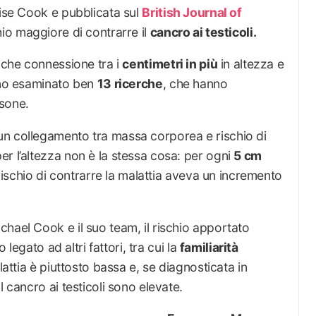
aise Cook e pubblicata sul
British Journal of
io maggiore di contrarre il
cancro ai testicoli.
alche connessione tra i
centimetri in più
in altezza e
anno esaminato ben
13 ricerche
, che hanno
sone.
un collegamento tra massa corporea e rischio di
r l’altezza non è la stessa cosa: per ogni
5 cm
 rischio di contrarre la malattia aveva un incremento
hael Cook e il suo team, il rischio apportato
o legato ad altri fattori, tra cui la
familiarità
alattia è piuttosto bassa e, se diagnosticata in
l cancro ai testicoli sono elevate.