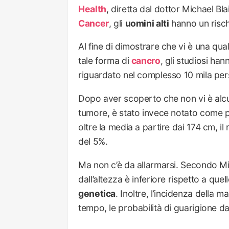
Health
, diretta dal dottor Michael Bl
Cancer
, gli
uomini alti
hanno un risch
Al fine di dimostrare che vi è una qu
tale forma di
cancro
, gli studiosi h
riguardato nel complesso 10 mila per
Dopo aver scoperto che non vi è alc
tumore, è stato invece notato come pe
oltre la media a partire dai 174 cm, il
del 5%.
Ma non c’è da allarmarsi. Secondo Mic
dall’altezza è inferiore rispetto a quell
genetica
. Inoltre, l’incidenza della m
tempo, le probabilità di guarigione da