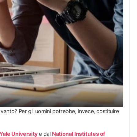
i vanto? Per gli uomini potrebbe, invece, costituire
Yale University
e dal
National Institutes of