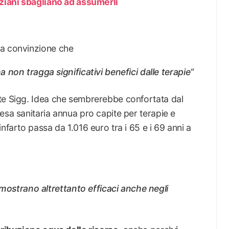
nziani sbagliano ad assumerli
?
ta convinzione che
non tragga significativi benefici dalle terapie“
te Sigg. Idea che sembrerebbe confortata dal
esa sanitaria annua pro capite per terapie e
nfarto passa da 1.016 euro tra i 65 e i 69 anni a
imostrano altrettanto efficaci anche negli