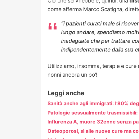
Ciò che servirebbe è, quindi, una
dis
come afferma Marco Scatigna, diretto
“i pazienti curati male si ricove
lungo andare, spendiamo molto 
inadeguate che per trattare co
indipendentemente dalla sua et
Utilizziamo, insomma, terapie e cure 
nonni ancora un po’!
Leggi anche
Sanità anche agli immigrati: l’80% degl
Patologie sessualmente trasmissibili:
Influrenza A, muore 32enne senza pa
Osteoporosi, sì alle nuove cure ma c