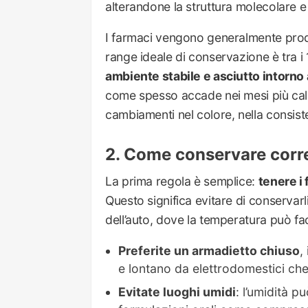
alterandone la struttura molecolare e
I farmaci vengono generalmente prodot
range ideale di conservazione è tra i
ambiente stabile e asciutto intorno 
come spesso accade nei mesi più cald
cambiamenti nel colore, nella consist
Come conservare corre
La prima regola è semplice:
tenere i 
Questo significa evitare di conservarl
dell’auto, dove la temperatura può fa
Preferite un armadietto chiuso
,
e lontano da elettrodomestici ch
Evitate luoghi umidi
: l’umidità p