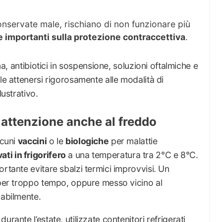
onservate male, rischiano di non funzionare più
importanti sulla protezione contraccettiva
.
ina, antibiotici in sospensione, soluzioni oftalmiche e
le attenersi rigorosamente alle modalità di
lustrativo.
: attenzione anche al freddo
lcuni
vaccini
o le
biologiche
per malattie
ti in frigorifero
a una temperatura tra 2°C e 8°C.
ortante evitare sbalzi termici improvvisi. Un
i per troppo tempo, oppure messo vicino al
iabilmente.
rante l’estate, utilizzate contenitori refrigerati