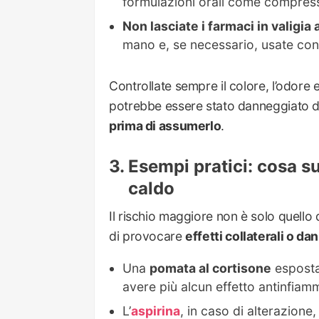
formulazioni orali come compres
Non lasciate i farmaci in valigia 
mano e, se necessario, usate conte
Controllate sempre il colore, l’odore
potrebbe essere stato danneggiato da
prima di assumerlo
.
Esempi pratici: cosa s
caldo
Il rischio maggiore non è solo quell
di provocare
effetti collaterali o dan
Una
pomata al cortisone
esposta
avere più alcun effetto antinfiam
L’
aspirina
, in caso di alterazion