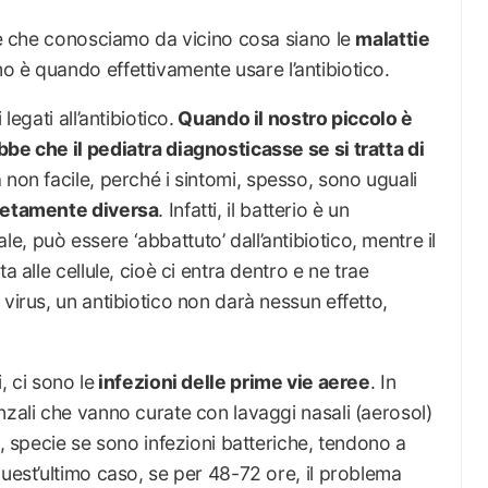
ile che conosciamo da vicino cosa siano le
malattie
 è quando effettivamente usare l’antibiotico.
legati all’antibiotico.
Quando il nostro piccolo è
be che il pediatra diagnosticasse se si tratta di
 non facile, perché i sintomi, spesso, sono uguali
letamente diversa
. Infatti, il batterio è un
, può essere ‘abbattuto’ dall’antibiotico, mentre il
a alle cellule, cioè ci entra dentro e ne trae
virus, un antibiotico non darà nessun effetto,
, ci sono le
infezioni delle prime vie aeree
. In
nzali che vanno curate con lavaggi nasali (aerosol)
i, specie se sono infezioni batteriche, tendono a
quest’ultimo caso, se per 48-72 ore, il problema