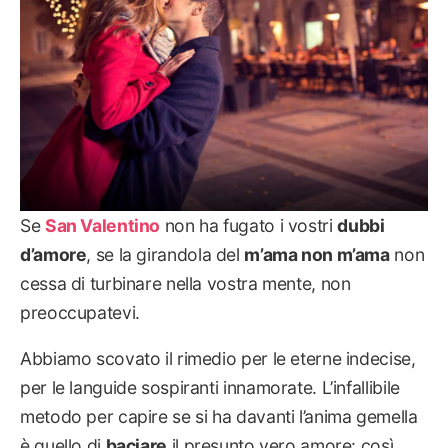
Se
San Valentino
non ha fugato i vostri
dubbi
d’amore
, se la girandola del
m’ama non m’ama
non
cessa di turbinare nella vostra mente, non
preoccupatevi.
Abbiamo scovato il rimedio per le eterne indecise,
per le languide sospiranti innamorate. L’infallibile
metodo per capire se si ha davanti l’anima gemella
è quello di
baciare
il presunto vero amore: così