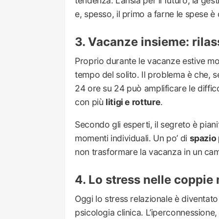
tendenza. L’ansia per il futuro, la gest
e, spesso, il primo a farne le spese è c
Vacanze insieme: rila
Proprio durante le vacanze estive mol
tempo del solito. Il problema è che, se
24 ore su 24 può amplificare le difficol
con più
litigi e rotture
.
Secondo gli esperti, il segreto è pia
momenti individuali. Un po’ di
spazio
non trasformare la vacanza in un cam
Lo stress nelle coppi
Oggi lo stress relazionale è diventa
psicologia clinica. L’iperconnessione, l