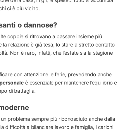
ione della casa, i figli, le spese… tutto si accumula
hi ci è più vicino.
ssanti o dannose?
te coppie si ritrovano a passare insieme più
 la relazione è già tesa, lo stare a stretto contatto
tà. Non è raro, infatti, che l’estate sia la stagione
nificare con attenzione le ferie, prevedendo anche
 personale
è essenziale per mantenere l’equilibrio e
po di battaglia.
e moderne
to un problema sempre più riconosciuto anche dalla
a difficoltà a bilanciare lavoro e famiglia, i carichi