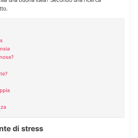
tto.
ss
ansia
nnose?
nte?
oppia
zza
nte di stress