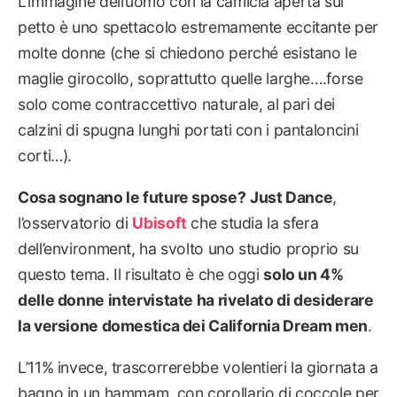
L’immagine dell’uomo con la camicia aperta sul
petto è uno spettacolo estremamente eccitante per
molte donne (che si chiedono perché esistano le
maglie girocollo, soprattutto quelle larghe….forse
solo come contraccettivo naturale, al pari dei
calzini di spugna lunghi portati con i pantaloncini
corti…).
Cosa sognano le future spose?
Just Dance
,
l’osservatorio di
Ubisoft
che studia la sfera
dell’environment, ha svolto uno studio proprio su
questo tema. Il risultato è che oggi
solo un 4%
delle donne intervistate ha rivelato di desiderare
la versione domestica dei California Dream men
.
L’11% invece, trascorrerebbe volentieri la giornata a
bagno in un hammam, con corollario di coccole per