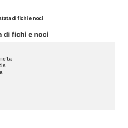
tata di fichi e noci
 di fichi e noci
ela

s


