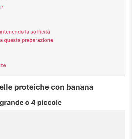
ne
ntenendo la sofficità
ata questa preparazione
nze
telle proteiche con banana
a grande o 4 piccole