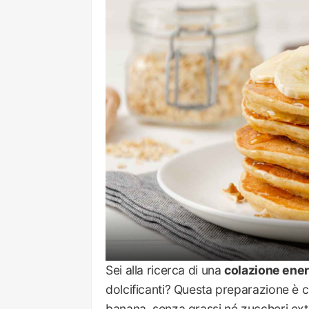
Sei alla ricerca di una
colazione ener
dolcificanti? Questa preparazione è ciò
banana, senza grassi né zuccheri ext