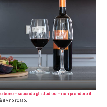
e bene – secondo gli studiosi – non prendere il
è il vino rosso.