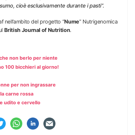
umo, cioè esclusivamente durante i pasti”.
af nell’ambito del progetto “
Nume
” Nutrigenomica
ul
British Journal of Nutrition
.
che non berlo per niente
o 100 bicchieri al giorno!
donne per non ingrassare
lla carne rossa
 udito e cervello