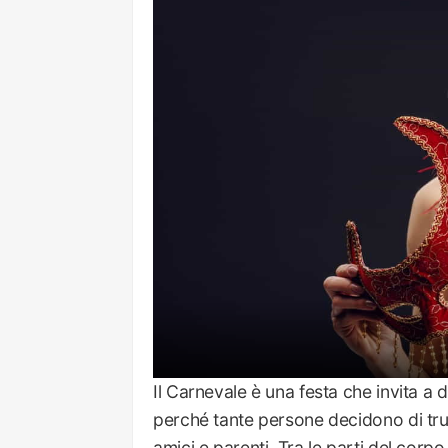
Il Carnevale è una festa che invita a 
perché tante persone decidono di truc
amici e parenti. Tra le parti del corp