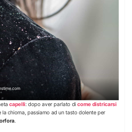
mstime.com
neta
capelli
: dopo aver parlato di
come districarsi
la chioma, passiamo ad un tasto dolente per
orfora
.