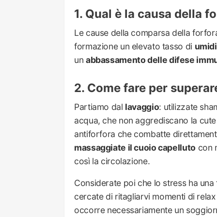
Qual è la causa della f
Le cause della comparsa della forfora
formazione un elevato tasso di
umidit
un
abbassamento delle difese immu
Come fare per superar
Partiamo dal
lavaggio
: utilizzate sha
acqua, che non aggrediscano la cute 
antiforfora che combatte direttamente 
massaggiate il cuoio capelluto
con m
così la circolazione.
Considerate poi che lo stress ha una f
cercate di ritagliarvi momenti di rela
occorre necessariamente un soggiorno