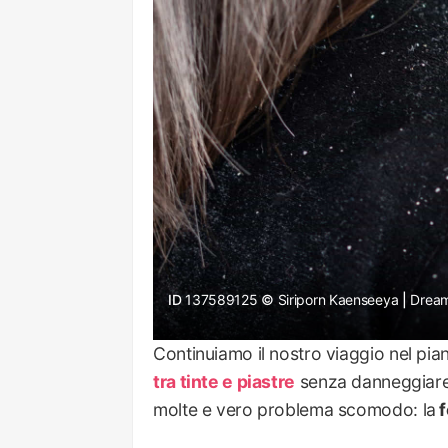
ID 
137589125
Siriporn Kaenseeya
 | 
Drea
Continuiamo il nostro viaggio nel pia
tra tinte e piastre
senza danneggiare 
molte e vero problema scomodo: la
f