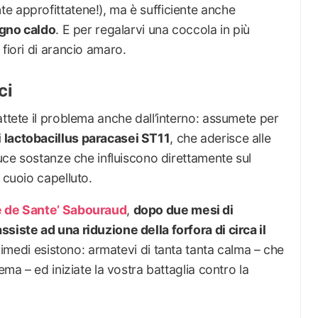
e approfittatene!), ma è sufficiente anche
bagno caldo
. E per regalarvi una coccola in più
fiori di arancio amaro.
ci
attete il problema anche dall’interno: assumete per
 lactobacillus paracasei ST11
, che aderisce alle
duce sostanze che influiscono direttamente sul
 cuoio capelluto.
 de Sante’ Sabouraud
,
dopo due mesi di
siste ad una riduzione della forfora di circa il
I rimedi esistono: armatevi di tanta tanta calma – che
ema – ed iniziate la vostra battaglia contro la